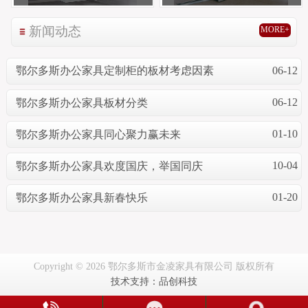
新闻动态
MORE+
06-12
鄂尔多斯办公家具定制柜的板材考虑因素
06-12
鄂尔多斯办公家具板材分类
01-10
鄂尔多斯办公家具同心聚力赢未来
10-04
鄂尔多斯办公家具欢度国庆，举国同庆
01-20
鄂尔多斯办公家具新春快乐
Copyright © 2026 鄂尔多斯市金凌家具有限公司 版权所有
技术支持：品创科技