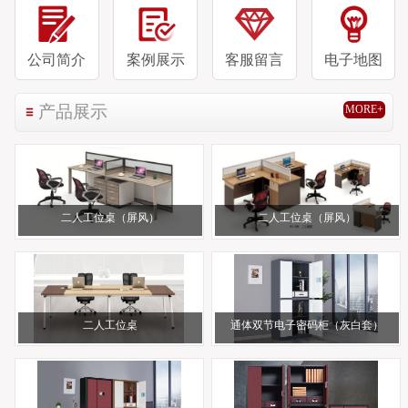
公司简介
案例展示
客服留言
电子地图
产品展示
MORE+
二人工位桌（屏风）
二人工位桌（屏风）
二人工位桌
通体双节电子密码柜（灰白套）