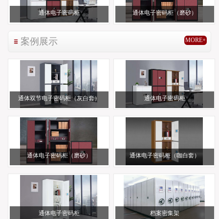
通体电子密码柜
通体电子密码柜（磨砂）
案例展示
MORE+
通体双节电子密码柜（灰白套）
通体电子密码柜
通体电子密码柜（磨砂）
通体电子密码柜（咖白套）
通体电子密码柜
档案密集架